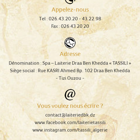
Appelez-nous
Tel :
026.43.20.20
- 43.22.98
Fax : 026 43 20 20
Adresse
Dénomination :
Spa – Laiterie Draa Ben Khedda « TASSILI »
Siège social :
Rue KASRI Ahmed Bp. 102 Draa Ben Khedda
-
Tizi Ouzou
-
Vous voulez nous écrire ?
contact@laiteriedbk.dz
www.facebook.com/laiterietassili
www.instagram.com/tassili_algerie